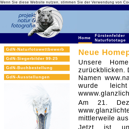
Wenn Sie diese Website nutzen, stimmen Sie der Verwendung von Co
Fürstenfelder
Home
Naturfototage
GdN-Naturfotowettbewerb
Neue Homepa
GdN-Siegerbilder 99-25
Unsere Home
GdN-Buchbestellung
zurückblicken. 
Namen www.nat
GdN-Ausstellungen
wurde leich
wwww.glanzlich
Am 21. Dez
www.glanzlichte
mittlerweile au
Jetzt ist u