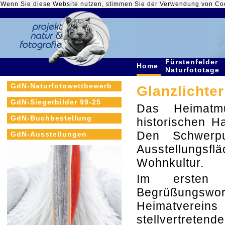
Wenn Sie diese Website nutzen, stimmen Sie der Verwendung von Co
Fürstenfelder
Home
Naturfototage
GdN-Naturfotowettbewerb
Glanzlichter
GdN-Siegerbilder 99-25
Das Heimatm
GdN-Buchbestellung
historischen H
Den Schwerp
GdN-Ausstellungen
Ausstellungsf
Wohnkultur.
Im ersten 
Begrüßungswort
Heimatverein
stellvertreten