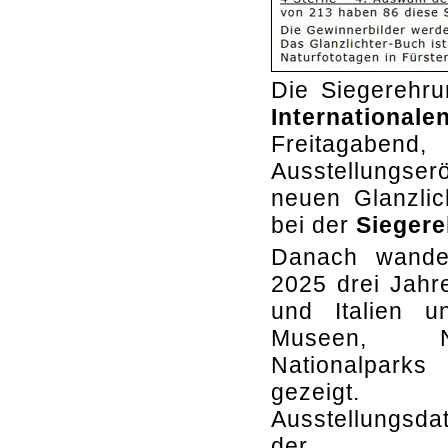
Die Siegerehru
Internationa
Freitagaben
Ausstellungser
neuen Glanzlic
bei der
Siegere
Danach wander
2025 drei Jahr
und Italien u
Museen, N
Nationalparks
gezeigt.
Ausstellungsd
der 