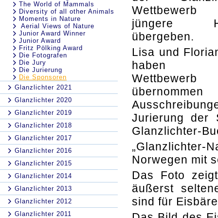
The World of Mammals
Wettbewer
Diversity of all other Animals
Moments in Nature
jüngere H
Aerial Views of Nature
Junior Award Winner
übergeben.
Junior Award
Fritz Pölking Award
Lisa und Floria
Die Fotografen
Die Jury
haben 
Die Jurierung
Wettbewerb
Die Sponsoren
Glanzlichter 2021
übernommen
Glanzlichter 2020
Ausschreibung
Glanzlichter 2019
Jurierung der 
Glanzlichter 2018
Glanzlichter-Bu
Glanzlichter 2017
„Glanzlichter
Glanzlichter 2016
Norwegen mit se
Glanzlichter 2015
Das Foto zeigt
Glanzlichter 2014
äußerst selten
Glanzlichter 2013
sind für Eisbär
Glanzlichter 2012
Glanzlichter 2011
Das Bild des Ei