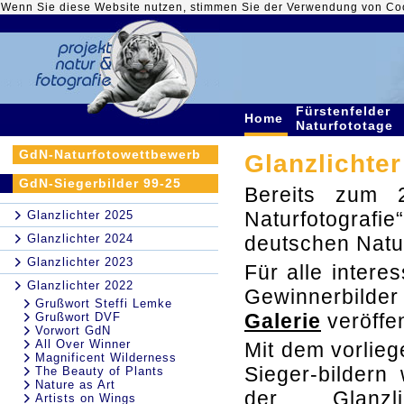
Wenn Sie diese Website nutzen, stimmen Sie der Verwendung von Co
Fürstenfelder
Home
Naturfototage
GdN-Naturfotowettbewerb
Glanzlichter
GdN-Siegerbilder 99-25
Bereits zum 2
Naturfotografi
Glanzlichter 2025
Glanzlichter 2024
deutschen Natu
Glanzlichter 2023
Für alle intere
Glanzlichter 2022
Gewinnerbilde
Grußwort Steffi Lemke
Galerie
veröffen
Grußwort DVF
Vorwort GdN
All Over Winner
Mit dem vorlie
Magnificent Wilderness
Sieger-bildern
The Beauty of Plants
Nature as Art
der Glanzlic
Artists on Wings