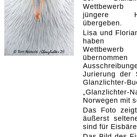
Wettbewer
jüngere H
übergeben.
Lisa und Floria
haben 
Wettbewerb
übernommen
Ausschreibung
Jurierung der 
Glanzlichter-Bu
„Glanzlichter
Norwegen mit se
Das Foto zeigt
äußerst selten
sind für Eisbär
Das Bild des Ei