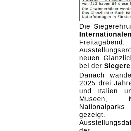
Die Siegerehru
Internationa
Freitagaben
Ausstellungser
neuen Glanzlic
bei der
Siegere
Danach wander
2025 drei Jahr
und Italien u
Museen, N
Nationalparks
gezeigt.
Ausstellungsd
der 