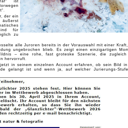
graf“ ist
orwegen
t“.
, der ein
äußerst
tisches
sind für
glich zu
sselte alle Juroren bereits in der Vorauswahl mit einer Kraft,
eidung ungebrochen blieb. Es zeigt einen einzigartigen Mo
ildnis – eine rohe, fast groteske Szenerie, die zugleich
n hervorruft
.
etzt in seinem einzelnen Account erfahren, ob sein Bild in
nde gelangt ist und wenn ja, auf welcher Jurierungs-Stuf