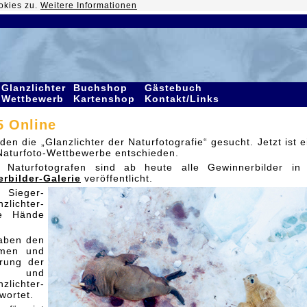
okies zu.
Weitere Informationen
Glanzlichter
Buchshop
Gästebuch
Wettbewerb
Kartenshop
Kontakt/Links
5 Online
en die „Glanzlichter der Naturfotografie“ gesucht. Jetzt ist e
Naturfoto-Wettbewerbe entschieden.
en Naturfotografen sind ab heute alle Gewinnerbilder in
erbilder-Galerie
veröffentlicht.
 Sieger-
zlichter-
re Hände
haben den
men und
erung der
out und
lichter-
wortet.