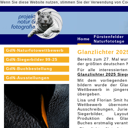
Wenn Sie diese Website nutzen, stimmen Sie der Verwendung von Co
Fürstenfelder
Home
Naturfototage
GdN-Naturfotowettbewerb
Glanzlichter 202
Bereits zum 27. Mal wurd
GdN-Siegerbilder 99-25
der größten deutschen 
GdN-Buchbestellung
Für alle interessiert
Glanzlichter 2025 Sieg
GdN-Ausstellungen
Mit dem vorliegenden
bildern wurde der Glan
Wettbewerb in jünge
übergeben.
Lisa und Florian Smit 
Wettbewerb übernom
Ausschreibungen, Juri
Siegerbilder, Lay
Produktion des Glanz
Buches erstmalig verant