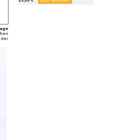
25,00 €
tage
ehen
 der