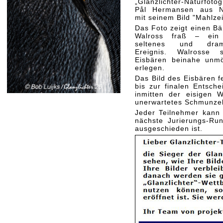
„Glanzlichter-Naturfoto
Pål Hermansen aus N
mit seinem Bild "Mahlzei
Das Foto zeigt einen Bär
Walross fraß – ein 
seltenes und drama
Ereignis. Walrosse 
Eisbären beinahe unmö
erlegen.
Das Bild des Eisbären fe
bis zur finalen Entsch
inmitten der eisigen W
unerwartetes Schmunzel
Jeder Teilnehmer kann j
nächste Jurierungs-Ru
ausgeschieden ist.