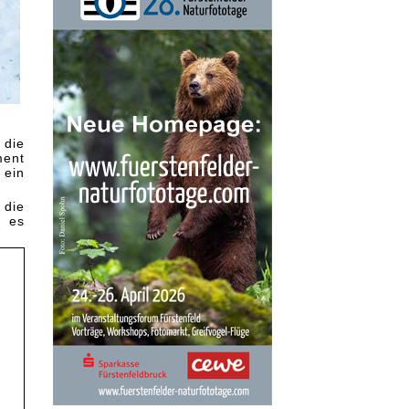
 die
ment
 ein
 die
e es