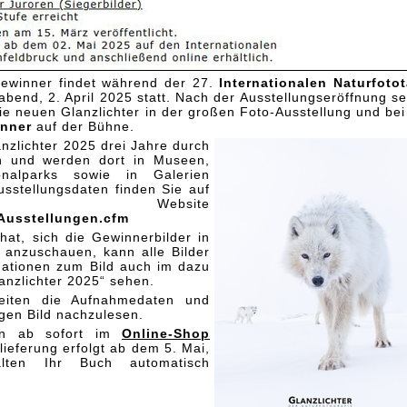
ewinner findet während der 27.
Internationalen Naturfoto
bend, 2. April 2025 statt. Nach der Ausstellungseröffnung s
ie neuen Glanzlichter in der großen Foto-Ausstellung und bei
inner
auf der Bühne.
nzlichter 2025 drei Jahre durch
en und werden dort in Museen,
onalparks sowie in Galerien
usstellungsdaten finden Sie auf
Website
Ausstellungen.cfm
hat, sich die Gewinnerbilder in
n anzuschauen, kann alle Bilder
rmationen zum Bild auch im dazu
anzlichter 2025“ sehen.
eiten die Aufnahmedaten und
gen Bild nachzulesen.
nn ab sofort im
Online-Shop
lieferung erfolgt ab dem 5. Mai,
lten Ihr Buch automatisch