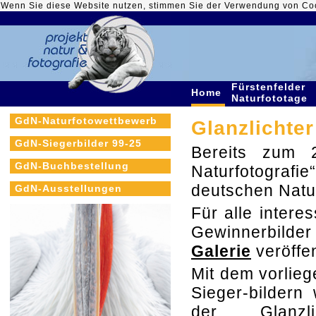
Wenn Sie diese Website nutzen, stimmen Sie der Verwendung von Co
Fürstenfelder
Home
Naturfototage
GdN-Naturfotowettbewerb
Glanzlichter
GdN-Siegerbilder 99-25
Bereits zum 2
GdN-Buchbestellung
Naturfotografi
deutschen Natu
GdN-Ausstellungen
Für alle intere
Gewinnerbilde
Galerie
veröffen
Mit dem vorlie
Sieger-bildern
der Glanzlic