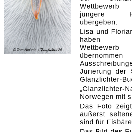
Wettbewer
jüngere H
übergeben.
Lisa und Floria
haben 
Wettbewerb
übernommen
Ausschreibung
Jurierung der 
Glanzlichter-Bu
„Glanzlichter
Norwegen mit se
Das Foto zeigt
äußerst selten
sind für Eisbär
Das Bild des Ei