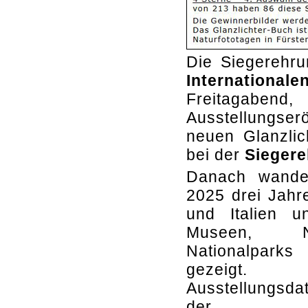
Die Siegerehru
Internationa
Freitagaben
Ausstellungser
neuen Glanzlic
bei der
Siegere
Danach wander
2025 drei Jahr
und Italien u
Museen, N
Nationalparks
gezeigt.
Ausstellungsd
der 