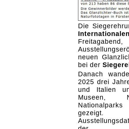
Die Siegerehru
Internationa
Freitagaben
Ausstellungser
neuen Glanzlic
bei der
Siegere
Danach wander
2025 drei Jahr
und Italien u
Museen, N
Nationalparks
gezeigt.
Ausstellungsd
der 