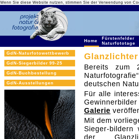
Wenn Sie diese Website nutzen, stimmen Sie der Verwendung von Co
Fürstenfelder
Home
Naturfototage
GdN-Naturfotowettbewerb
Glanzlichter
GdN-Siegerbilder 99-25
Bereits zum 2
GdN-Buchbestellung
Naturfotografi
deutschen Natu
GdN-Ausstellungen
Für alle intere
Gewinnerbilde
Galerie
veröffen
Mit dem vorlie
Sieger-bildern
der Glanzlic