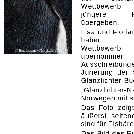
Wettbewer
jüngere H
übergeben.
Lisa und Floria
haben 
Wettbewerb
übernommen
Ausschreibung
Jurierung der 
Glanzlichter-Bu
„Glanzlichter
Norwegen mit se
Das Foto zeigt
äußerst selten
sind für Eisbär
Das Bild des Ei