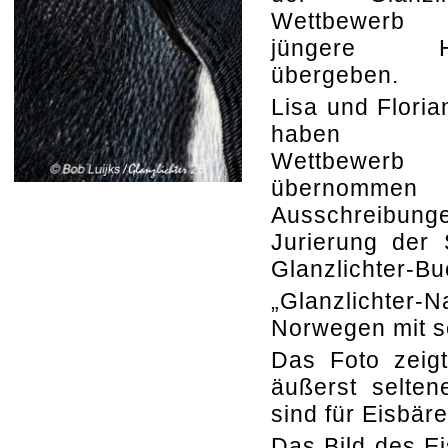
Wettbewer
jüngere H
übergeben.
Lisa und Floria
haben 
Wettbewerb
übernommen
Ausschreibung
Jurierung der 
Glanzlichter-Bu
„Glanzlichter
Norwegen mit se
Das Foto zeigt
äußerst selten
sind für Eisbär
Das Bild des Ei