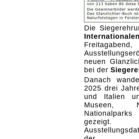
Die Siegerehru
Internationa
Freitagaben
Ausstellungser
neuen Glanzlic
bei der
Siegere
Danach wander
2025 drei Jahr
und Italien u
Museen, N
Nationalparks
gezeigt.
Ausstellungsd
der 