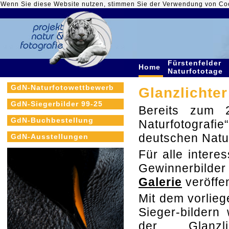
Wenn Sie diese Website nutzen, stimmen Sie der Verwendung von Co
Fürstenfelder
Home
Naturfototage
GdN-Naturfotowettbewerb
Glanzlichter
GdN-Siegerbilder 99-25
Bereits zum 2
GdN-Buchbestellung
Naturfotografi
deutschen Natu
GdN-Ausstellungen
Für alle intere
Gewinnerbilde
Galerie
veröffen
Mit dem vorlie
Sieger-bildern
der Glanzlic