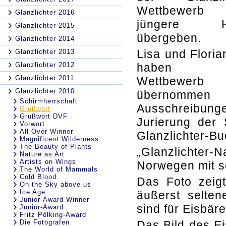
Wettbewer
Glanzlichter 2016
jüngere H
Glanzlichter 2015
übergeben.
Glanzlichter 2014
Lisa und Floria
Glanzlichter 2013
Glanzlichter 2012
haben 
Glanzlichter 2011
Wettbewerb
Glanzlichter 2010
übernommen
Schirmherrschaft
Ausschreibung
Grußwort
Grußwort DVF
Jurierung der 
Vorwort
All Over Winner
Glanzlichter-Bu
Magnificent Wilderness
The Beauty of Plants
„Glanzlichter
Nature as Art
Artists on Wings
Norwegen mit se
The World of Mammals
Cold Blood
Das Foto zeigt
On the Sky above us
Ice Age
äußerst selten
Junior-Award Winner
sind für Eisbär
Junior-Award
Fritz Pölking-Award
Die Fotografen
Das Bild des Ei