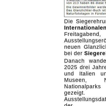
Die Siegerehru
Internationa
Freitagaben
Ausstellungser
neuen Glanzlic
bei der
Siegere
Danach wander
2025 drei Jahr
und Italien u
Museen, N
Nationalparks
gezeigt.
Ausstellungsd
der 