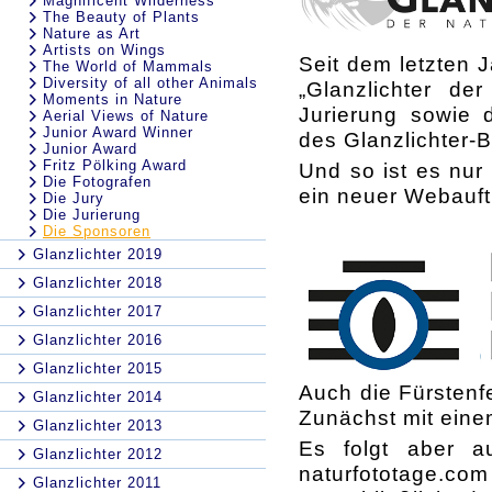
Magnificent Wilderness
The Beauty of Plants
Nature as Art
Artists on Wings
Seit dem letzten J
The World of Mammals
Diversity of all other Animals
„Glanzlichter de
Moments in Nature
Jurierung sowie d
Aerial Views of Nature
Junior Award Winner
des Glanzlichter-
Junior Award
Fritz Pölking Award
Und so ist es nur 
Die Fotografen
ein neuer Webauftri
Die Jury
Die Jurierung
Die Sponsoren
Glanzlichter 2019
Glanzlichter 2018
Glanzlichter 2017
Glanzlichter 2016
Glanzlichter 2015
Auch die Fürstenfe
Glanzlichter 2014
Zunächst mit ein
Glanzlichter 2013
Es folgt aber a
Glanzlichter 2012
naturfototage.
Glanzlichter 2011