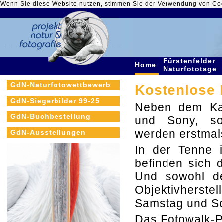
Wenn Sie diese Website nutzen, stimmen Sie der Verwendung von Co
Fürstenfelder
Home
Naturfototage
GdN-Naturfotowettbewerb
Kostenlose 
GdN-Siegerbilder 99-25
Neben dem Kam
GdN-Buchbestellung
und Sony, so
werden erstmal
GdN-Ausstellungen
In der Tenne 
befinden sich 
Und sowohl de
Objektivherst
Samstag und So
Das Fotowalk-