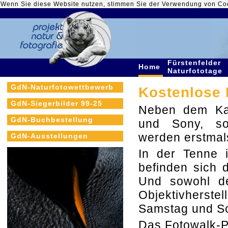
Wenn Sie diese Website nutzen, stimmen Sie der Verwendung von Co
Fürstenfelder
Home
Naturfototage
GdN-Naturfotowettbewerb
Kostenlose 
GdN-Siegerbilder 99-25
Neben dem Kam
GdN-Buchbestellung
und Sony, so
werden erstmal
GdN-Ausstellungen
In der Tenne 
befinden sich 
Und sowohl de
Objektivherst
Samstag und So
Das Fotowalk-