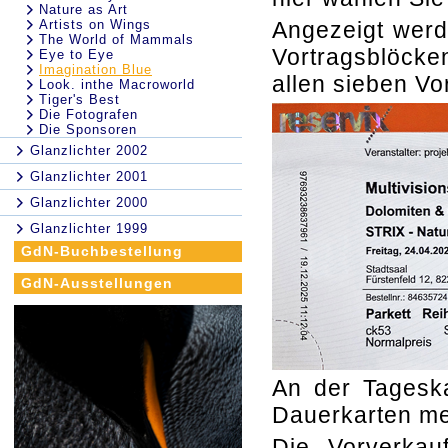
Nature as Art
Artists on Wings
Angezeigt werde
The World of Mammals
Vortragsblöcken
Eye to Eye
Imagination Blue
allen sieben Vo
Look. inthe Macroworld
Tiger's Best
Die Fotografen
Die Sponsoren
Glanzlichter 2002
Glanzlichter 2001
Glanzlichter 2000
Glanzlichter 1999
GdN-Buchbestellung
GdN-Ausstellungen
An der Tageska
Dauerkarten me
Die Vorverkauf