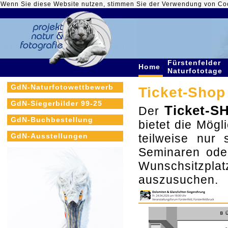
Wenn Sie diese Website nutzen, stimmen Sie der Verwendung von Co
Fürstenfelder
Home
Naturfototage
GdN-Naturfotowettbewerb
Ticket-Shop 
GdN-Siegerbilder 99-25
Ticket-S
Der
GdN-Buchbestellung
bietet die Mögli
GdN-Ausstellungen
teilweise nur
Seminaren ode
Wunschsitzpla
auszusuchen.