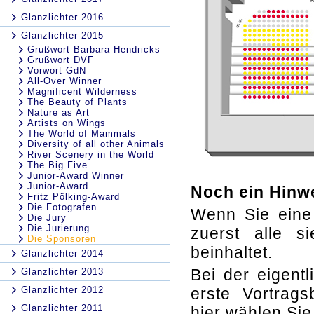
Glanzlichter 2016
Glanzlichter 2015
Grußwort Barbara Hendricks
Grußwort DVF
Vorwort GdN
All-Over Winner
Magnificent Wilderness
The Beauty of Plants
Nature as Art
Artists on Wings
The World of Mammals
Diversity of all other Animals
River Scenery in the World
The Big Five
Junior-Award Winner
Junior-Award
Noch ein Hinw
Fritz Pölking-Award
Die Fotografen
Wenn Sie eine
Die Jury
Die Jurierung
zuerst alle s
Die Sponsoren
beinhaltet.
Glanzlichter 2014
Bei der eigent
Glanzlichter 2013
Glanzlichter 2012
erste Vortrags
Glanzlichter 2011
hier wählen Sie