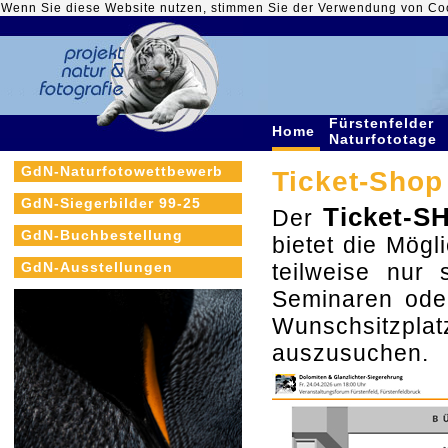
Wenn Sie diese Website nutzen, stimmen Sie der Verwendung von Co
Fürstenfelder
Home
Naturfototage
GdN-Naturfotowettbewerb
Ticket-Shop 
GdN-Siegerbilder 99-25
Ticket-S
Der
GdN-Buchbestellung
bietet die Mögli
GdN-Ausstellungen
teilweise nur
Seminaren ode
Wunschsitzpla
auszusuchen.