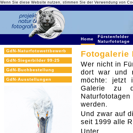
Wenn Sie diese Website nutzen, stimmen Sie der Verwendung von Co
Fürstenfelder
Home
Naturfototage
GdN-Naturfotowettbewerb
Fotogalerie
GdN-Siegerbilder 99-25
Wer nicht in Fü
GdN-Buchbestellung
dort war und 
möchte: jetzt 
GdN-Ausstellungen
Galerie zu d
Naturfototage
werden.
Und zwar auf d
seit 1999 alle 
Unt