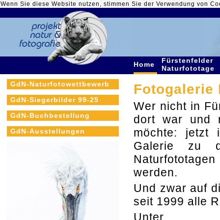
Wenn Sie diese Website nutzen, stimmen Sie der Verwendung von Co
Fürstenfelder
Home
Naturfototage
GdN-Naturfotowettbewerb
Fotogalerie
GdN-Siegerbilder 99-25
Wer nicht in Fü
GdN-Buchbestellung
dort war und 
möchte: jetzt 
GdN-Ausstellungen
Galerie zu d
Naturfototage
werden.
Und zwar auf d
seit 1999 alle 
Unt