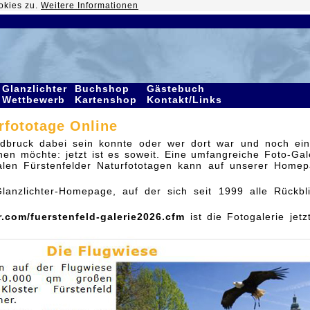
okies zu.
Weitere Informationen
Glanzlichter
Buchshop
Gästebuch
Wettbewerb
Kartenshop
Kontakt/Links
rfototage Online
eldbruck dabei sein konnte oder wer dort war und noch ei
en möchte: jetzt ist es soweit. Eine umfangreiche Foto-Gal
nalen Fürstenfelder Naturfototagen kann auf unserer Home
lanzlichter-Homepage, auf der sich seit 1999 alle Rückbl
r.com/fuerstenfeld-galerie2026.cfm
ist die Fotogalerie jetz