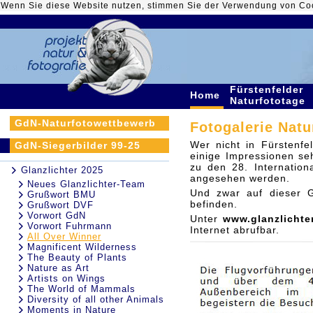
Wenn Sie diese Website nutzen, stimmen Sie der Verwendung von Co
Fürstenfelder
Home
Naturfototage
GdN-Naturfotowettbewerb
Fotogalerie Natu
Wer nicht in Fürstenf
GdN-Siegerbilder 99-25
einige Impressionen seh
zu den 28. Internatio
Glanzlichter 2025
angesehen werden.
Neues Glanzlichter-Team
Und zwar auf dieser G
Grußwort BMU
befinden.
Grußwort DVF
Vorwort GdN
Unter
www.glanzlichte
Vorwort Fuhrmann
Internet abrufbar.
All Over Winner
Magnificent Wilderness
The Beauty of Plants
Nature as Art
Artists on Wings
The World of Mammals
Diversity of all other Animals
Moments in Nature