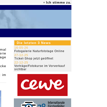
Ich stimme zu.
×
79.468.318
Die letzten 3 News
16-05-26
nmal
Fotogalerie Naturfototage Online
erie
27-12-25
page
Ticket-Shop jetzt geöffnet
22-12-25
icke
Vorträge/Fotokurse im Vorverkauf
sichtbar
t im