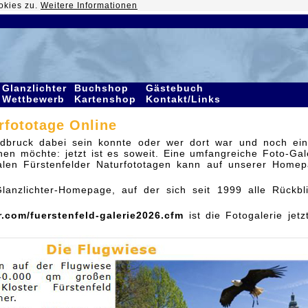
okies zu.
Weitere Informationen
Glanzlichter
Buchshop
Gästebuch
Wettbewerb
Kartenshop
Kontakt/Links
rfototage Online
eldbruck dabei sein konnte oder wer dort war und noch ei
en möchte: jetzt ist es soweit. Eine umfangreiche Foto-Gal
nalen Fürstenfelder Naturfototagen kann auf unserer Home
lanzlichter-Homepage, auf der sich seit 1999 alle Rückbl
r.com/fuerstenfeld-galerie2026.cfm
ist die Fotogalerie jetz