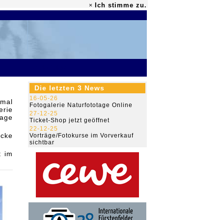
Ich stimme zu.
×
79.461.458
Die letzten 3 News
16-05-26
nmal
Fotogalerie Naturfototage Online
erie
27-12-25
page
Ticket-Shop jetzt geöffnet
22-12-25
icke
Vorträge/Fotokurse im Vorverkauf
sichtbar
t im