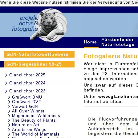
Wenn Sie diese Website nutzen, stimmen Sie der Verwendung von Co
Fürstenfelder
Home
Naturfototage
GdN-Naturfotowettbewerb
Fotogalerie Natu
Wer nicht in Fürstenf
GdN-Siegerbilder 99-25
einige Impressionen seh
zu den 28. Internatio
Glanzlichter 2025
angesehen werden.
Glanzlichter 2024
Und zwar auf dieser G
befinden.
Glanzlichter 2023
Unter
www.glanzlichte
Grußwort BMU
Internet abrufbar.
Grußwort DVF
Vorwort GdN
All Over Winner
Magnificent Wilderness
The Beauty of Plants
Nature as Art
Artists on Wings
The World of Mammals