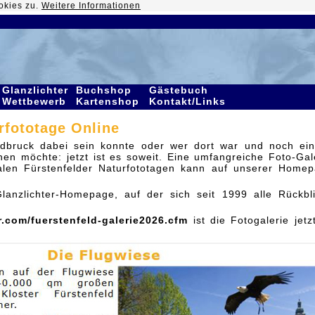
okies zu.
Weitere Informationen
Glanzlichter
Buchshop
Gästebuch
Wettbewerb
Kartenshop
Kontakt/Links
rfototage Online
eldbruck dabei sein konnte oder wer dort war und noch ei
en möchte: jetzt ist es soweit. Eine umfangreiche Foto-Gal
nalen Fürstenfelder Naturfototagen kann auf unserer Home
lanzlichter-Homepage, auf der sich seit 1999 alle Rückbl
r.com/fuerstenfeld-galerie2026.cfm
ist die Fotogalerie jetz