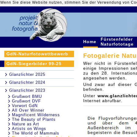
Wenn Sie diese Website nutzen, stimmen Sie der Verwendung von Co
Fürstenfelder
Home
Naturfototage
GdN-Naturfotowettbewerb
Fotogalerie Natu
Wer nicht in Fürstenf
GdN-Siegerbilder 99-25
einige Impressionen seh
zu den 28. Internatio
Glanzlichter 2025
angesehen werden.
Glanzlichter 2024
Und zwar auf dieser G
befinden.
Glanzlichter 2023
Unter
www.glanzlichte
Grußwort BMU
Internet abrufbar.
Grußwort DVF
Vorwort GdN
All Over Winner
Magnificent Wilderness
The Beauty of Plants
Nature as Art
Artists on Wings
The World of Mammals