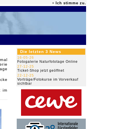
Ich stimme zu.
×
79.467.550
Die letzten 3 News
16-05-26
nmal
Fotogalerie Naturfototage Online
erie
27-12-25
page
Ticket-Shop jetzt geöffnet
22-12-25
icke
Vorträge/Fotokurse im Vorverkauf
sichtbar
t im