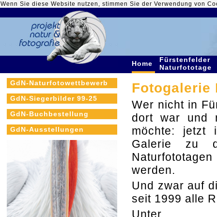
Wenn Sie diese Website nutzen, stimmen Sie der Verwendung von Co
Fürstenfelder
Home
Naturfototage
GdN-Naturfotowettbewerb
Fotogalerie
GdN-Siegerbilder 99-25
Wer nicht in Fü
GdN-Buchbestellung
dort war und 
möchte: jetzt 
GdN-Ausstellungen
Galerie zu d
Naturfototage
werden.
Und zwar auf d
seit 1999 alle 
Unt