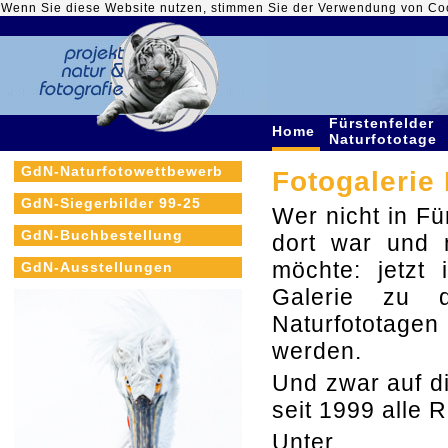
Wenn Sie diese Website nutzen, stimmen Sie der Verwendung von Co
Fürstenfelder
Home
Naturfototage
GdN-Naturfotowettbewerb
Fotogalerie
GdN-Siegerbilder 99-25
Wer nicht in Fü
GdN-Buchbestellung
dort war und 
möchte: jetzt 
GdN-Ausstellungen
Galerie zu d
Naturfototage
werden.
Und zwar auf d
seit 1999 alle 
Unt