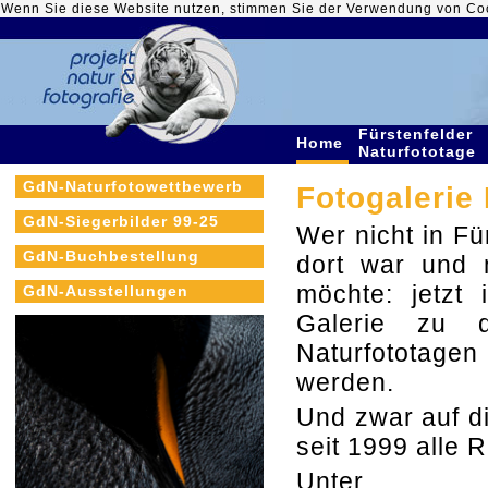
Wenn Sie diese Website nutzen, stimmen Sie der Verwendung von Co
Fürstenfelder
Home
Naturfototage
GdN-Naturfotowettbewerb
Fotogalerie
GdN-Siegerbilder 99-25
Wer nicht in Fü
GdN-Buchbestellung
dort war und 
möchte: jetzt 
GdN-Ausstellungen
Galerie zu d
Naturfototage
werden.
Und zwar auf d
seit 1999 alle 
Unt