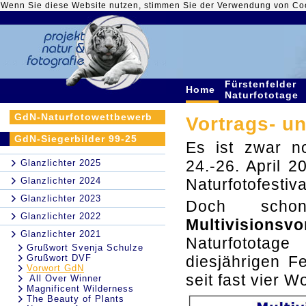
Wenn Sie diese Website nutzen, stimmen Sie der Verwendung von Co
Fürstenfelder
Home
Naturfototage
GdN-Naturfotowettbewerb
Vortrags- u
GdN-Siegerbilder 99-25
Es ist zwar n
24.-26. April 
Glanzlichter 2025
Glanzlichter 2024
Naturfotofestival
Glanzlichter 2023
Doch scho
Glanzlichter 2022
Multivisionsvo
Glanzlichter 2021
Naturfotota
Grußwort Svenja Schulze
Grußwort DVF
diesjährigen Fe
Vorwort GdN
seit fast vier W
All Over Winner
Magnificent Wilderness
The Beauty of Plants