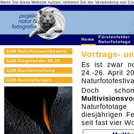
Wenn Sie diese Website nutzen, stimmen Sie der Verwendung von Co
Fürstenfelder
Home
Naturfototage
GdN-Naturfotowettbewerb
Vortrags- u
GdN-Siegerbilder 99-25
Es ist zwar n
GdN-Buchbestellung
24.-26. April 
Naturfotofestival
GdN-Ausstellungen
Doch scho
Multivisionsvo
Naturfotota
diesjährigen Fe
seit fast vier W