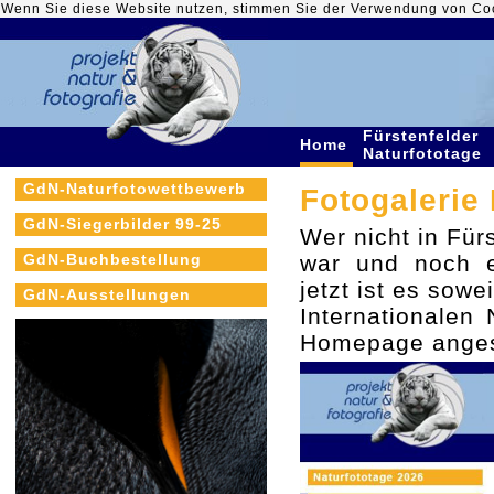
Wenn Sie diese Website nutzen, stimmen Sie der Verwendung von Co
Fürstenfelder
Home
Naturfototage
GdN-Naturfotowettbewerb
Fotogalerie 
GdN-Siegerbilder 99-25
Wer nicht in Für
GdN-Buchbestellung
war und noch e
jetzt ist es sow
GdN-Ausstellungen
Internationalen
Homepage anges