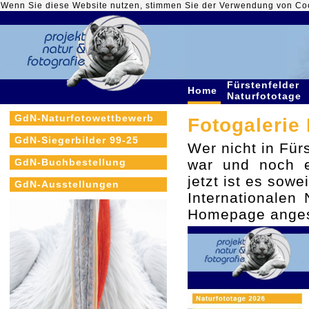
Wenn Sie diese Website nutzen, stimmen Sie der Verwendung von Co
Fürstenfelder
Home
Naturfototage
GdN-Naturfotowettbewerb
Fotogalerie 
GdN-Siegerbilder 99-25
Wer nicht in Für
GdN-Buchbestellung
war und noch e
jetzt ist es sow
GdN-Ausstellungen
Internationalen
Homepage anges