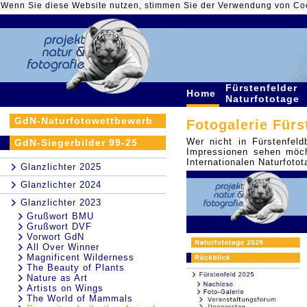
Wenn Sie diese Website nutzen, stimmen Sie der Verwendung von Co
Fürstenfelder
Home
Naturfototage
GdN-Naturfotowettbewerb
Fotogalerie Fürs
Wer nicht in Fürstenfel
GdN-Siegerbilder 99-25
Impressionen sehen möcht
Internationalen Naturfot
Glanzlichter 2025
Glanzlichter 2024
Glanzlichter 2023
Grußwort BMU
Grußwort DVF
Vorwort GdN
All Over Winner
Magnificent Wilderness
The Beauty of Plants
Nature as Art
Artists on Wings
The World of Mammals