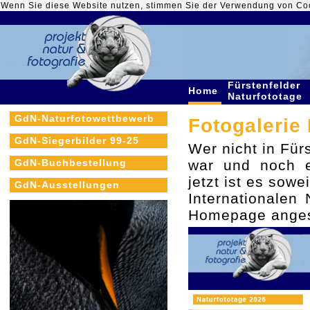
Wenn Sie diese Website nutzen, stimmen Sie der Verwendung von Co
Fürstenfelder
Home
Naturfototage
GdN-Naturfotowettbewerb
Fotogalerie 
GdN-Siegerbilder 99-25
Wer nicht in Für
GdN-Buchbestellung
war und noch e
jetzt ist es sow
GdN-Ausstellungen
Internationalen
Homepage anges