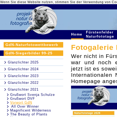
Wenn Sie diese Website nutzen, stimmen Sie der Verwendung von Co
Fürstenfelder
Home
Naturfototage
GdN-Naturfotowettbewerb
Fotogalerie 
GdN-Siegerbilder 99-25
Wer nicht in Für
war und noch e
Glanzlichter 2025
jetzt ist es sow
Glanzlichter 2024
Internationalen
Glanzlichter 2023
Homepage anges
Glanzlichter 2022
Glanzlichter 2021
Grußwort Svenja Schulze
Grußwort DVF
Vorwort GdN
All Over Winner
Magnificent Wilderness
The Beauty of Plants