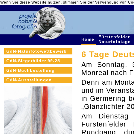
Wenn Sie diese Website nutzen, stimmen Sie der Verwendung von Co
Fürstenfelder
Home
Naturfototage
GdN-Naturfotowettbewerb
6 Tage Deut
GdN-Siegerbilder 99-25
Am Sonntag, 
GdN-Buchbestellung
Monreal nach F
GdN-Ausstellungen
Denn am Montag
und im Veransta
in Germering b
„Glanzlichter 2
Am Dienstag 
Fürstenfelder
Rundgang durc