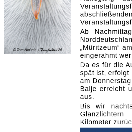
Veranstaltungs
abschließen
Veranstaltungs
Ab Nachmitta
Norddeutsch
„Müritzeum“ am
eingerahmt wer
Da es für die A
spät ist, erfol
am Donnerstag.
Balje erreicht 
aus.
Bis wir nacht
Glanzlichter
Kilometer zurü