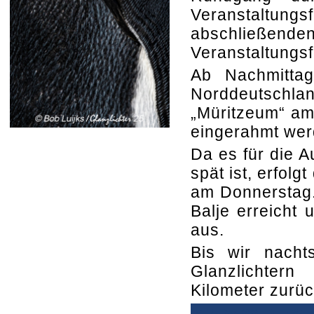
Veranstaltungs
abschließen
Veranstaltungs
Ab Nachmitta
Norddeutsch
„Müritzeum“ am
eingerahmt wer
Da es für die A
spät ist, erfol
am Donnerstag.
Balje erreicht 
aus.
Bis wir nacht
Glanzlichter
Kilometer zurü