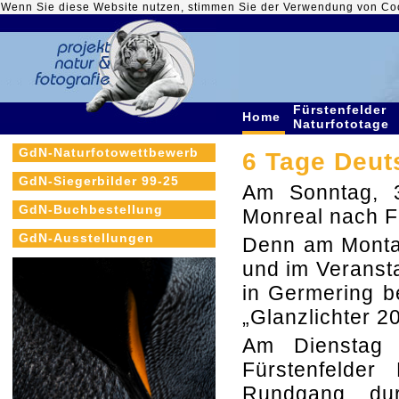
Wenn Sie diese Website nutzen, stimmen Sie der Verwendung von Co
Fürstenfelder
Home
Naturfototage
GdN-Naturfotowettbewerb
6 Tage Deut
GdN-Siegerbilder 99-25
Am Sonntag, 
GdN-Buchbestellung
Monreal nach F
GdN-Ausstellungen
Denn am Montag
und im Veransta
in Germering b
„Glanzlichter 2
Am Dienstag 
Fürstenfelder
Rundgang durc