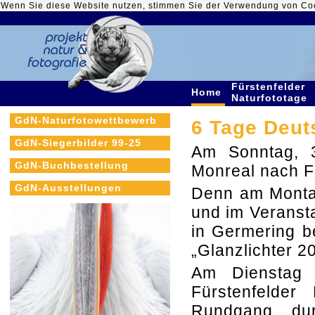
Wenn Sie diese Website nutzen, stimmen Sie der Verwendung von Co
Fürstenfelder
Home
Naturfototage
GdN-Naturfotowettbewerb
6 Tage Deut
GdN-Siegerbilder 99-25
Am Sonntag, 
GdN-Buchbestellung
Monreal nach F
GdN-Ausstellungen
Denn am Montag
und im Veransta
in Germering b
„Glanzlichter 2
Am Dienstag 
Fürstenfelder
Rundgang durc