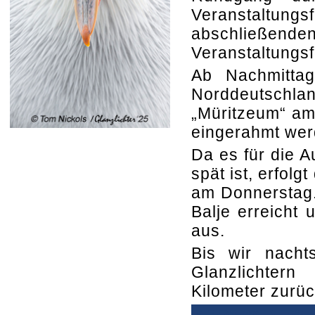
Veranstaltungs
abschließen
Veranstaltungs
Ab Nachmitta
Norddeutsch
„Müritzeum“ am
eingerahmt wer
Da es für die A
spät ist, erfol
am Donnerstag.
Balje erreicht 
aus.
Bis wir nacht
Glanzlichter
Kilometer zurü