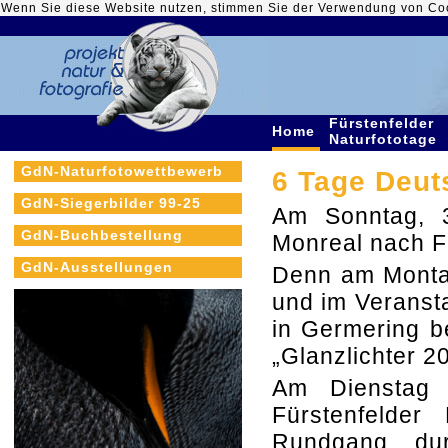
Wenn Sie diese Website nutzen, stimmen Sie der Verwendung von Co
Fürstenfelder
Home
Naturfototage
GdN-Naturfotowettbewerb
6 Tage Deut
GdN-Siegerbilder 99-25
Am Sonntag, 
GdN-Buchbestellung
Monreal nach F
GdN-Ausstellungen
Denn am Montag
und im Veransta
in Germering b
„Glanzlichter 2
Am Dienstag 
Fürstenfelder
Rundgang durc