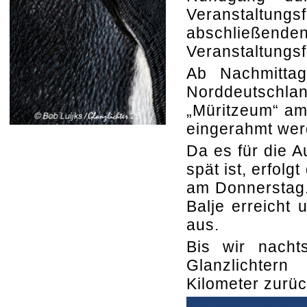
Veranstaltungs
abschließen
Veranstaltungs
Ab Nachmitta
Norddeutsch
„Müritzeum“ am
eingerahmt wer
Da es für die A
spät ist, erfol
am Donnerstag.
Balje erreicht 
aus.
Bis wir nacht
Glanzlichter
Kilometer zurü