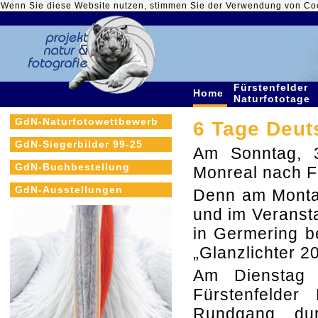
Wenn Sie diese Website nutzen, stimmen Sie der Verwendung von Co
Fürstenfelder
Home
Naturfototage
GdN-Naturfotowettbewerb
6 Tage Deut
GdN-Siegerbilder 99-25
Am Sonntag, 
GdN-Buchbestellung
Monreal nach F
GdN-Ausstellungen
Denn am Montag
und im Veransta
in Germering b
„Glanzlichter 2
Am Dienstag 
Fürstenfelder
Rundgang durc