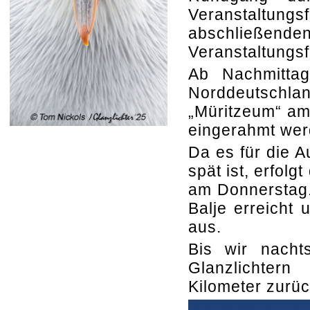
Veranstaltungs
abschließen
Veranstaltungs
Ab Nachmitta
Norddeutsch
„Müritzeum“ am
eingerahmt wer
Da es für die A
spät ist, erfol
am Donnerstag.
Balje erreicht 
aus.
Bis wir nacht
Glanzlichter
Kilometer zurü