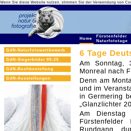
Wenn Sie diese Website nutzen, stimmen Sie der Verwendung von Co
Fürstenfelder
Home
Naturfototage
GdN-Naturfotowettbewerb
6 Tage Deut
GdN-Siegerbilder 99-25
Am Sonntag, 
GdN-Buchbestellung
Monreal nach F
GdN-Ausstellungen
Denn am Montag
und im Veransta
in Germering b
„Glanzlichter 2
Am Dienstag 
Fürstenfelder
Rundgang durc