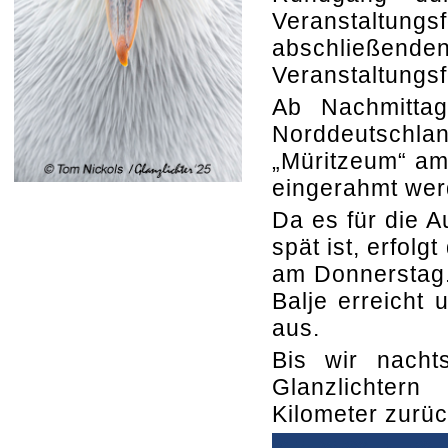
Veranstaltungs
abschließen
Veranstaltungs
Ab Nachmitta
Norddeutsch
„Müritzeum“ am
eingerahmt wer
Da es für die A
spät ist, erfol
am Donnerstag.
Balje erreicht 
aus.
Bis wir nacht
Glanzlichter
Kilometer zurü