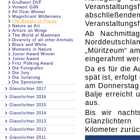
Grußwort DVF
Veranstaltungs
Vorwort GdN
All Over Winner
abschließen
Magnificent Wilderness
The Beauty of Plants
Veranstaltungs
Nature as Art
Artists on Wings
Ab Nachmitta
The World of Mammals
Diversity of all other Animals
Norddeutsch
Black and White
„Müritzeum“ am
Moments in Nature
Junior Award Winner
eingerahmt wer
Junior Award
Fritz Pölking Award
Da es für die A
Die Fotografen
Die Jury
spät ist, erfol
Die Jurierung
Die Sponsoren
am Donnerstag.
Glanzlichter 2017
Balje erreicht 
Glanzlichter 2016
aus.
Glanzlichter 2015
Bis wir nacht
Glanzlichter 2014
Glanzlichter
Glanzlichter 2013
Kilometer zurü
Glanzlichter 2012
Glanzlichter 2011