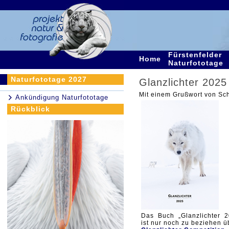
Fürstenfelder
Home
Naturfototage
Naturfototage 2027
Glanzlichter 2025
Mit einem Grußwort von Sch
Ankündigung Naturfototage
Rückblick
Das Buch „Glanzlichter 2
ist nur noch zu beziehen ü