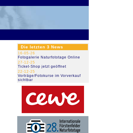
79.468.003
Die letzten 3 News
16-05-26
Fotogalerie Naturfototage Online
27-12-25
Ticket-Shop jetzt geöffnet
22-12-25
Vorträge/Fotokurse im Vorverkauf
sichtbar