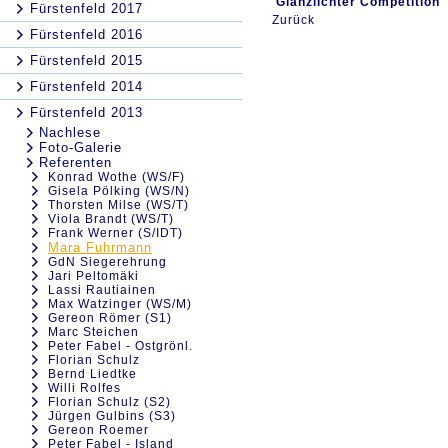
Glanzlichter Competition
Fürstenfeld 2017
Zurück
Fürstenfeld 2016
Fürstenfeld 2015
Fürstenfeld 2014
Fürstenfeld 2013
Nachlese
Foto-Galerie
Referenten
Konrad Wothe (WS/F)
Gisela Pölking (WS/N)
Thorsten Milse (WS/T)
Viola Brandt (WS/T)
Frank Werner (S/IDT)
Mara Fuhrmann
GdN Siegerehrung
Jari Peltomäki
Lassi Rautiainen
Max Watzinger (WS/M)
Gereon Römer (S1)
Marc Steichen
Peter Fabel - Ostgrönl.
Florian Schulz
Bernd Liedtke
Willi Rolfes
Florian Schulz (S2)
Jürgen Gulbins (S3)
Gereon Roemer
Peter Fabel - Island