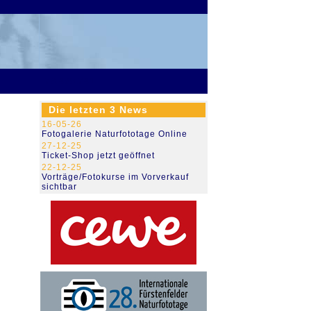
79.489.741
Die letzten 3 News
16-05-26
Fotogalerie Naturfototage Online
27-12-25
Ticket-Shop jetzt geöffnet
22-12-25
Vorträge/Fotokurse im Vorverkauf
sichtbar