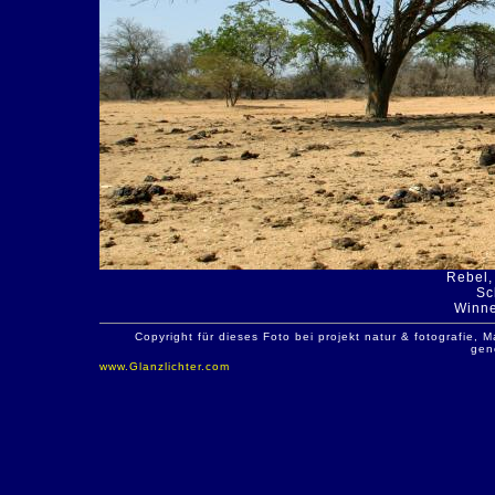
Rebel,
Sc
Winne
Copyright für dieses Foto bei projekt natur & fotografie
gen
www.Glanzlichter.com