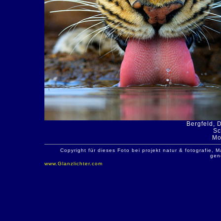
Bergfeld, 
Sc
Mo
Copyright für dieses Foto bei projekt natur & fotografie
gen
www.Glanzlichter.com