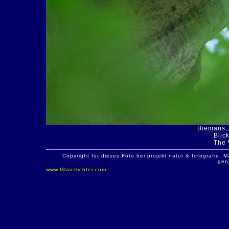
Biemans, 
Blic
The 
Copyright für dieses Foto bei projekt natur & fotografie
gen
www.Glanzlichter.com