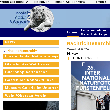
Wenn Sie diese Website nutzen, stimmen Sie der Verwendung von Co
Fürstenfelder
Home
Naturfototage
News
Nachrichtenarch
Monat: 4 /2024
Nachrichtenarchiv
News
Fürstenfelder Naturfototage
COUNTDOWN - 0
Glanzlichter Wettbewerb
Buchshop Kartenshop
Gästebuch Kontakt/Links
Museum Galerie im Untertor
Wein-/Obstbau-Verein